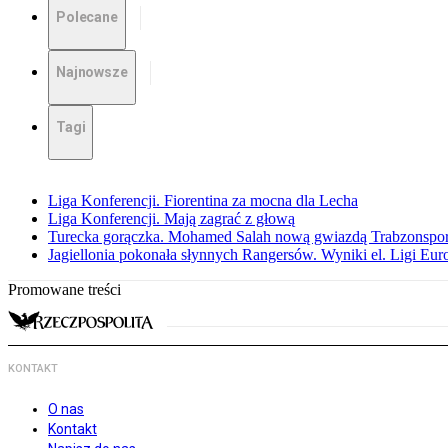
Polecane
Najnowsze
Tagi
Liga Konferencji. Fiorentina za mocna dla Lecha
Liga Konferencji. Mają zagrać z głową
Turecka gorączka. Mohamed Salah nową gwiazdą Trabzonspo
Jagiellonia pokonała słynnych Rangersów. Wyniki el. Ligi Eur
Promowane treści
KONTAKT
O nas
Kontakt