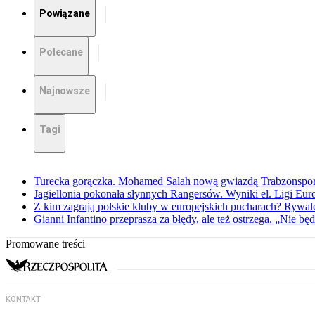
Powiązane
Polecane
Najnowsze
Tagi
Turecka gorączka. Mohamed Salah nową gwiazdą Trabzonspo
Jagiellonia pokonała słynnych Rangersów. Wyniki el. Ligi Eur
Z kim zagrają polskie kluby w europejskich pucharach? Rywale
Gianni Infantino przeprasza za błędy, ale też ostrzega. „Nie będ
Promowane treści
KONTAKT