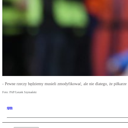
- Pewne rzeczy będziemy musieli zmodyfikować, ale nie dlatego, że piłkarze
Foto: PAP/Leszek Szymański
qm