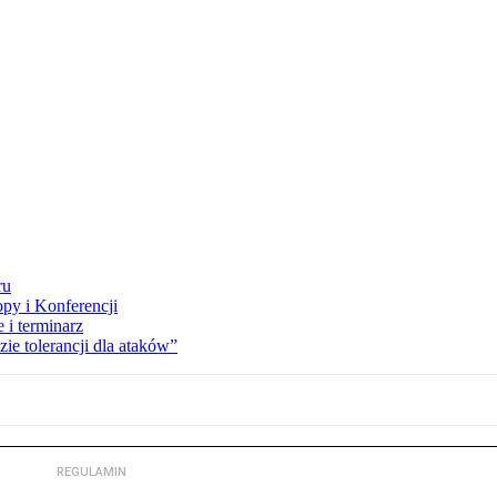
ru
opy i Konferencji
 i terminarz
zie tolerancji dla ataków”
REGULAMIN