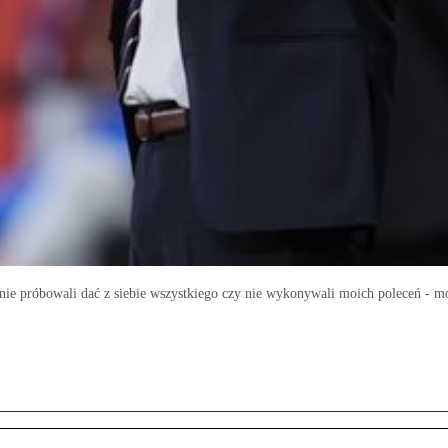
 nie próbowali dać z siebie wszystkiego czy nie wykonywali moich poleceń - m