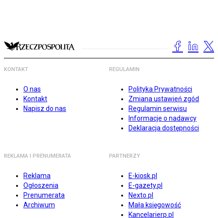
KONTAKT
REGULAMIN
O nas
Polityka Prywatności
Kontakt
Zmiana ustawień zgód
Napisz do nas
Regulamin serwisu
Informacje o nadawcy
Deklaracja dostępności
REKLAMA I PRENUMERATA
PARTNERZY
Reklama
E-kiosk.pl
Ogłoszenia
E-gazety.pl
Prenumerata
Nexto.pl
Archiwum
Mała księgowość
Kancelarierp.pl