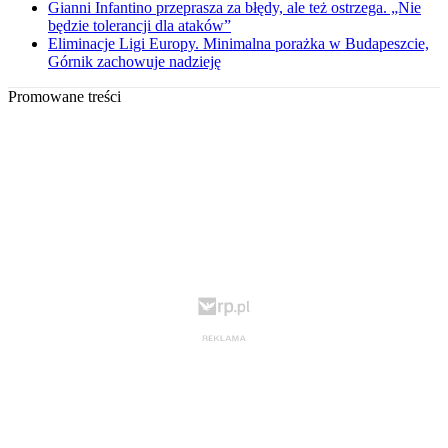
Gianni Infantino przeprasza za błędy, ale też ostrzega. „Nie
będzie tolerancji dla ataków”
Eliminacje Ligi Europy. Minimalna porażka w Budapeszcie,
Górnik zachowuje nadzieję
Promowane treści