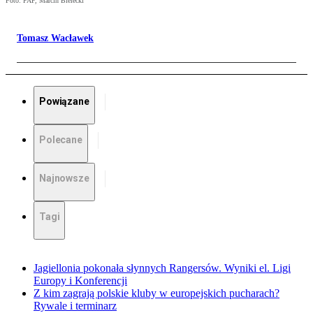
Foto: PAP, Marcin Bielecki
Tomasz Wacławek
Powiązane
Polecane
Najnowsze
Tagi
Jagiellonia pokonała słynnych Rangersów. Wyniki el. Ligi
Europy i Konferencji
Z kim zagrają polskie kluby w europejskich pucharach?
Rywale i terminarz