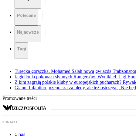
Polecane
Najnowsze
Tagi
Turecka gorączka. Mohamed Salah nową gwiazdą Trabzonspo
Jagiellonia pokonała słynnych Rangersów. Wyniki el. Ligi Eur
Z kim zagrają polskie kluby w europejskich pucharach? Rywale
Gianni Infantino przeprasza za błędy, ale też ostrzega. „Nie będ
Promowane treści
KONTAKT
O nas