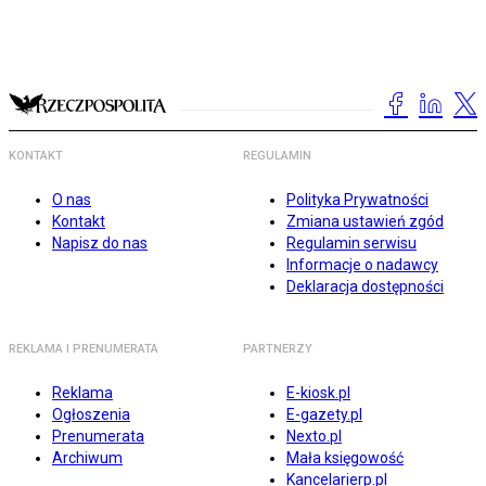
KONTAKT
REGULAMIN
O nas
Polityka Prywatności
Kontakt
Zmiana ustawień zgód
Napisz do nas
Regulamin serwisu
Informacje o nadawcy
Deklaracja dostępności
REKLAMA I PRENUMERATA
PARTNERZY
Reklama
E-kiosk.pl
Ogłoszenia
E-gazety.pl
Prenumerata
Nexto.pl
Archiwum
Mała księgowość
Kancelarierp.pl