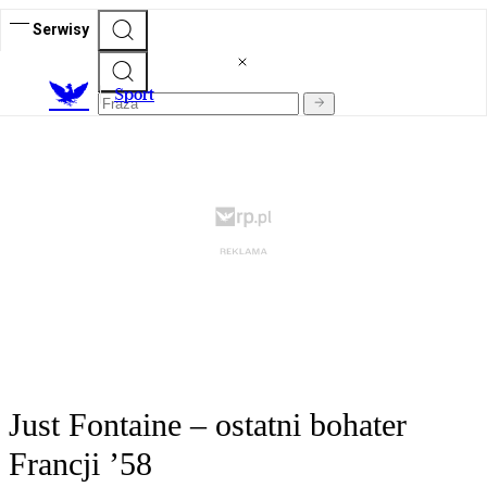
Serwisy
S
port
Just Fontaine – ostatni bohater
Francji ’58