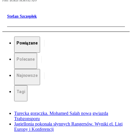
Foto: BORIS HORVAT/AFP
Stefan Szczepłek
Powiązane
Polecane
Najnowsze
Tagi
Turecka gorączka. Mohamed Salah nową gwiazdą
Trabzonsporu
Jagiellonia pokonała słynnych Rangersów. Wyniki el. Ligi
Europy i Konferencji