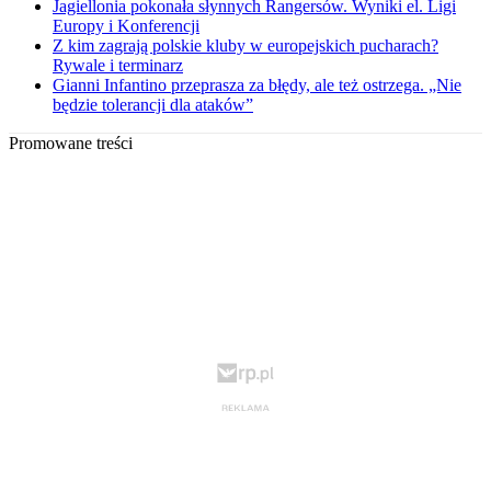
Jagiellonia pokonała słynnych Rangersów. Wyniki el. Ligi
Europy i Konferencji
Z kim zagrają polskie kluby w europejskich pucharach?
Rywale i terminarz
Gianni Infantino przeprasza za błędy, ale też ostrzega. „Nie
będzie tolerancji dla ataków”
Promowane treści