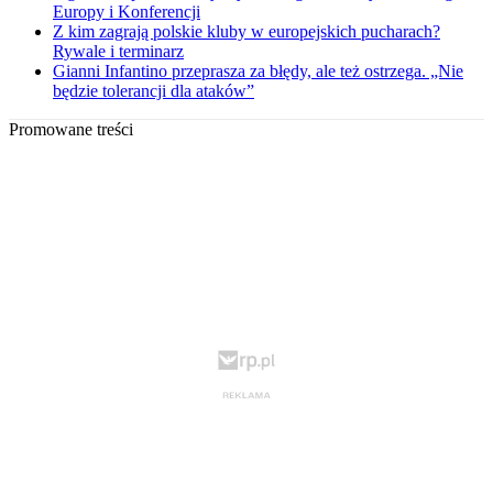
Europy i Konferencji
Z kim zagrają polskie kluby w europejskich pucharach?
Rywale i terminarz
Gianni Infantino przeprasza za błędy, ale też ostrzega. „Nie
będzie tolerancji dla ataków”
Promowane treści