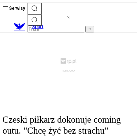
Serwisy
S
port
Czeski piłkarz dokonuje coming
outu. "Chcę żyć bez strachu"