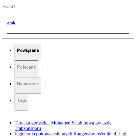
Foto: AFP
amk
Powiązane
Polecane
Najnowsze
Tagi
Turecka gorączka. Mohamed Salah nową gwiazdą
Trabzonsporu
Jagiellonia pokonała słynnych Rangersów. Wyniki el. Ligi