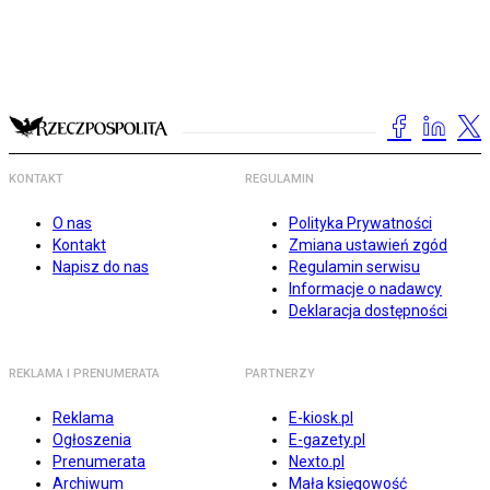
KONTAKT
REGULAMIN
O nas
Polityka Prywatności
Kontakt
Zmiana ustawień zgód
Napisz do nas
Regulamin serwisu
Informacje o nadawcy
Deklaracja dostępności
REKLAMA I PRENUMERATA
PARTNERZY
Reklama
E-kiosk.pl
Ogłoszenia
E-gazety.pl
Prenumerata
Nexto.pl
Archiwum
Mała księgowość