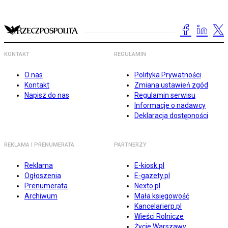
KONTAKT
REGULAMIN
O nas
Polityka Prywatności
Kontakt
Zmiana ustawień zgód
Napisz do nas
Regulamin serwisu
Informacje o nadawcy
Deklaracja dostępności
REKLAMA I PRENUMERATA
PARTNERZY
Reklama
E-kiosk.pl
Ogłoszenia
E-gazety.pl
Prenumerata
Nexto.pl
Archiwum
Mała księgowość
Kancelarierp.pl
Wieści Rolnicze
Życie Warszawy