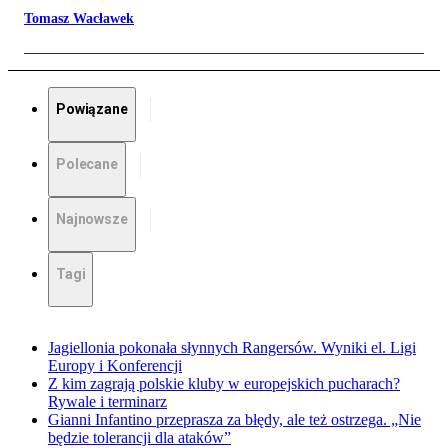
Tomasz Wacławek
Powiązane
Polecane
Najnowsze
Tagi
Jagiellonia pokonała słynnych Rangersów. Wyniki el. Ligi
Europy i Konferencji
Z kim zagrają polskie kluby w europejskich pucharach?
Rywale i terminarz
Gianni Infantino przeprasza za błędy, ale też ostrzega. „Nie
będzie tolerancji dla ataków”