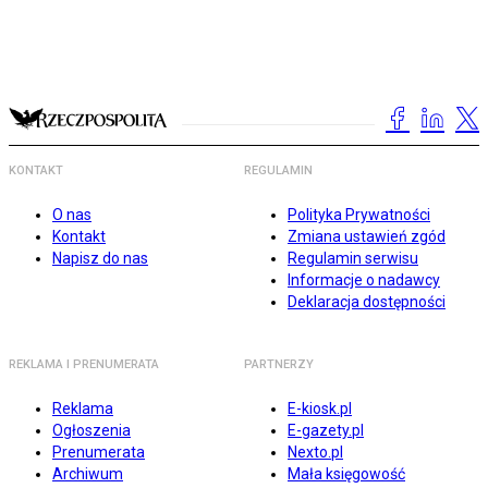
KONTAKT
REGULAMIN
O nas
Polityka Prywatności
Kontakt
Zmiana ustawień zgód
Napisz do nas
Regulamin serwisu
Informacje o nadawcy
Deklaracja dostępności
REKLAMA I PRENUMERATA
PARTNERZY
Reklama
E-kiosk.pl
Ogłoszenia
E-gazety.pl
Prenumerata
Nexto.pl
Archiwum
Mała księgowość