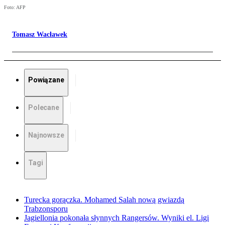
Foto: AFP
Tomasz Wacławek
Powiązane
Polecane
Najnowsze
Tagi
Turecka gorączka. Mohamed Salah nową gwiazdą
Trabzonsporu
Jagiellonia pokonała słynnych Rangersów. Wyniki el. Ligi