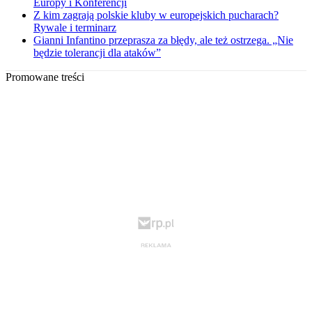
Europy i Konferencji
Z kim zagrają polskie kluby w europejskich pucharach?
Rywale i terminarz
Gianni Infantino przeprasza za błędy, ale też ostrzega. „Nie
będzie tolerancji dla ataków”
Promowane treści