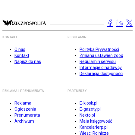
KONTAKT
REGULAMIN
O nas
Polityka Prywatności
Kontakt
Zmiana ustawień zgód
Napisz do nas
Regulamin serwisu
Informacje o nadawcy
Deklaracja dostępności
REKLAMA I PRENUMERATA
PARTNERZY
Reklama
E-kiosk.pl
Ogłoszenia
E-gazety.pl
Prenumerata
Nexto.pl
Archiwum
Mała księgowość
Kancelarierp.pl
Wieści Rolnicze