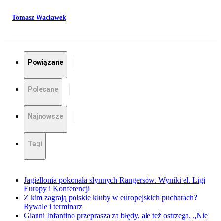
Tomasz Wacławek
Powiązane
Polecane
Najnowsze
Tagi
Jagiellonia pokonała słynnych Rangersów. Wyniki el. Ligi
Europy i Konferencji
Z kim zagrają polskie kluby w europejskich pucharach?
Rywale i terminarz
Gianni Infantino przeprasza za błędy, ale też ostrzega. „Nie