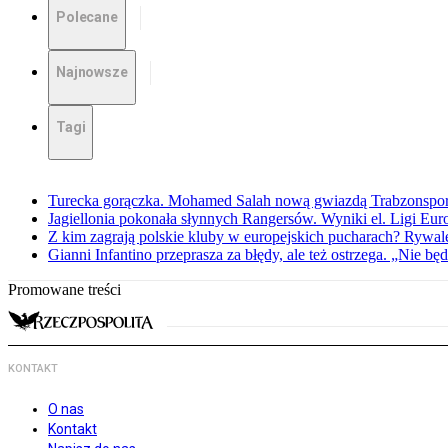
Polecane
Najnowsze
Tagi
Turecka gorączka. Mohamed Salah nową gwiazdą Trabzonspo
Jagiellonia pokonała słynnych Rangersów. Wyniki el. Ligi Eur
Z kim zagrają polskie kluby w europejskich pucharach? Rywale
Gianni Infantino przeprasza za błędy, ale też ostrzega. „Nie będ
Promowane treści
KONTAKT
O nas
Kontakt