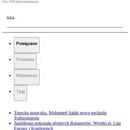
Foto: PAP/Jakub Kaczmarczyk
s.t.s.
Powiązane
Polecane
Najnowsze
Tagi
Turecka gorączka. Mohamed Salah nową gwiazdą
Trabzonsporu
Jagiellonia pokonała słynnych Rangersów. Wyniki el. Ligi
Europy i Konferencji