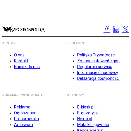
KONTAKT
REGULAMIN
O nas
Polityka Prywatności
Kontakt
Zmiana ustawień zgód
Napisz do nas
Regulamin serwisu
Informacje o nadawcy
Deklaracja dostępności
REKLAMA I PRENUMERATA
PARTNERZY
Reklama
E-kiosk.pl
Ogłoszenia
E-gazety.pl
Prenumerata
Nexto.pl
Archiwum
Mała księgowość
Kancelarierp.pl