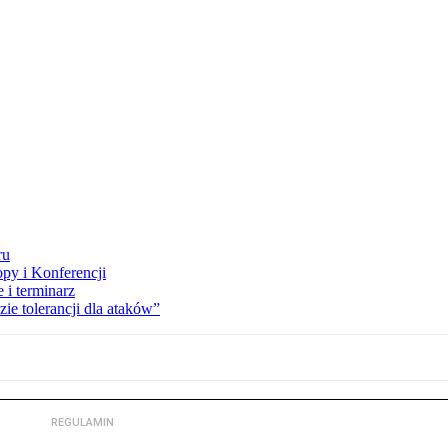
ru
opy i Konferencji
 i terminarz
zie tolerancji dla ataków”
REGULAMIN