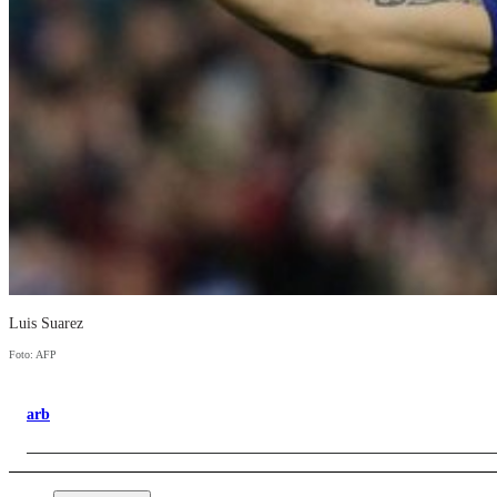
Luis Suarez
Foto: AFP
arb