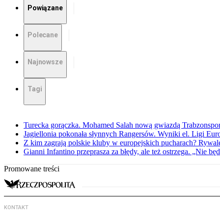
Powiązane
Polecane
Najnowsze
Tagi
Turecka gorączka. Mohamed Salah nową gwiazdą Trabzonspo
Jagiellonia pokonała słynnych Rangersów. Wyniki el. Ligi Eur
Z kim zagrają polskie kluby w europejskich pucharach? Rywale
Gianni Infantino przeprasza za błędy, ale też ostrzega. „Nie będ
Promowane treści
KONTAKT