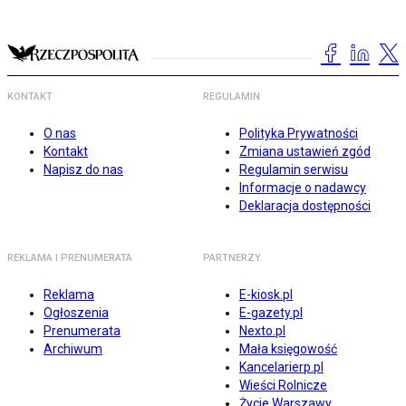
KONTAKT
REGULAMIN
O nas
Polityka Prywatności
Kontakt
Zmiana ustawień zgód
Napisz do nas
Regulamin serwisu
Informacje o nadawcy
Deklaracja dostępności
REKLAMA I PRENUMERATA
PARTNERZY
Reklama
E-kiosk.pl
Ogłoszenia
E-gazety.pl
Prenumerata
Nexto.pl
Archiwum
Mała księgowość
Kancelarierp.pl
Wieści Rolnicze
Życie Warszawy