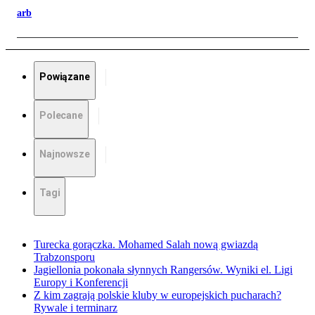
arb
Powiązane
Polecane
Najnowsze
Tagi
Turecka gorączka. Mohamed Salah nową gwiazdą
Trabzonsporu
Jagiellonia pokonała słynnych Rangersów. Wyniki el. Ligi
Europy i Konferencji
Z kim zagrają polskie kluby w europejskich pucharach?
Rywale i terminarz