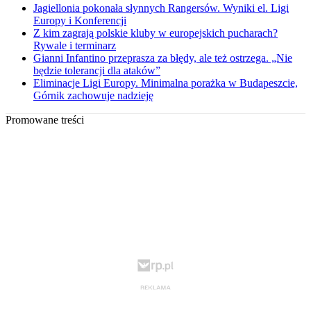
Jagiellonia pokonała słynnych Rangersów. Wyniki el. Ligi
Europy i Konferencji
Z kim zagrają polskie kluby w europejskich pucharach?
Rywale i terminarz
Gianni Infantino przeprasza za błędy, ale też ostrzega. „Nie
będzie tolerancji dla ataków”
Eliminacje Ligi Europy. Minimalna porażka w Budapeszcie,
Górnik zachowuje nadzieję
Promowane treści