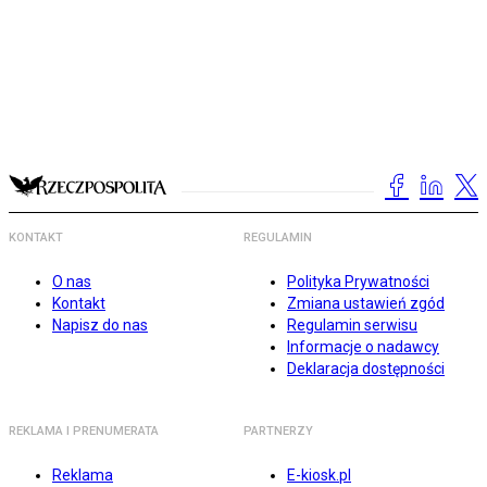
KONTAKT
REGULAMIN
O nas
Polityka Prywatności
Kontakt
Zmiana ustawień zgód
Napisz do nas
Regulamin serwisu
Informacje o nadawcy
Deklaracja dostępności
REKLAMA I PRENUMERATA
PARTNERZY
Reklama
E-kiosk.pl