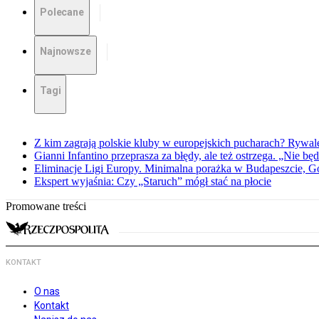
Polecane
Najnowsze
Tagi
Z kim zagrają polskie kluby w europejskich pucharach? Rywale
Gianni Infantino przeprasza za błędy, ale też ostrzega. „Nie będ
Eliminacje Ligi Europy. Minimalna porażka w Budapeszcie, G
Ekspert wyjaśnia: Czy „Staruch” mógł stać na płocie
Promowane treści
KONTAKT
O nas
Kontakt