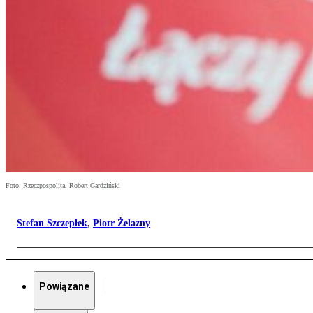
Foto: Rzeczpospolita, Robert Gardziński
Stefan Szczepłek
,
Piotr Żelazny
Powiązane