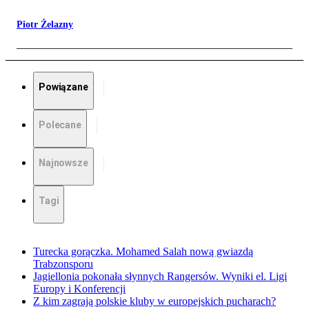
Piotr Żelazny
Powiązane
Polecane
Najnowsze
Tagi
Turecka gorączka. Mohamed Salah nową gwiazdą
Trabzonsporu
Jagiellonia pokonała słynnych Rangersów. Wyniki el. Ligi
Europy i Konferencji
Z kim zagrają polskie kluby w europejskich pucharach?