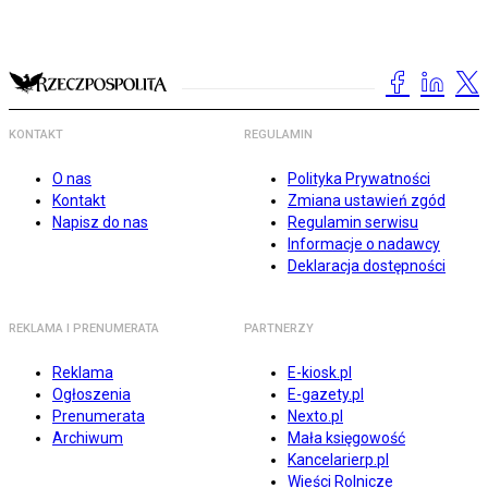
KONTAKT
REGULAMIN
O nas
Polityka Prywatności
Kontakt
Zmiana ustawień zgód
Napisz do nas
Regulamin serwisu
Informacje o nadawcy
Deklaracja dostępności
REKLAMA I PRENUMERATA
PARTNERZY
Reklama
E-kiosk.pl
Ogłoszenia
E-gazety.pl
Prenumerata
Nexto.pl
Archiwum
Mała księgowość
Kancelarierp.pl
Wieści Rolnicze