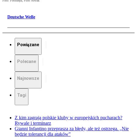
Foto: Fotorzepa, Piotr Nowak
Deutsche Welle
Powiązane
Polecane
Najnowsze
Tagi
Z kim zagrają polskie kluby w europejskich pucharach?
Rywale i terminarz
Gianni Infantino przeprasza za błędy, ale też ostrzega. „Nie
będzie tolerancji dla ataków”