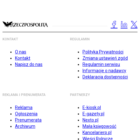
KONTAKT
REGULAMIN
O nas
Polityka Prywatności
Kontakt
Zmiana ustawień zgód
Napisz do nas
Regulamin serwisu
Informacje o nadawcy
Deklaracja dostępności
REKLAMA I PRENUMERATA
PARTNERZY
Reklama
E-kiosk.pl
Ogłoszenia
E-gazety.pl
Prenumerata
Nexto.pl
Archiwum
Mała księgowość
Kancelarierp.pl
Wieści Rolnicze