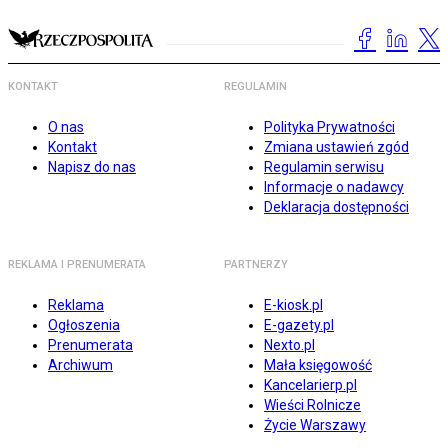
KONTAKT
REGULAMIN
O nas
Polityka Prywatności
Kontakt
Zmiana ustawień zgód
Napisz do nas
Regulamin serwisu
Informacje o nadawcy
Deklaracja dostępności
REKLAMA I PRENUMERATA
PARTNERZY
Reklama
E-kiosk.pl
Ogłoszenia
E-gazety.pl
Prenumerata
Nexto.pl
Archiwum
Mała księgowość
Kancelarierp.pl
Wieści Rolnicze
Życie Warszawy