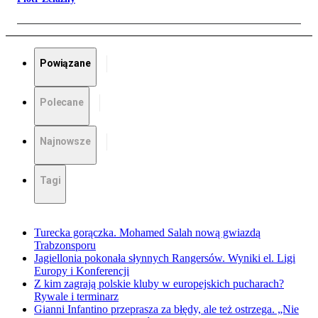
Powiązane
Polecane
Najnowsze
Tagi
Turecka gorączka. Mohamed Salah nową gwiazdą
Trabzonsporu
Jagiellonia pokonała słynnych Rangersów. Wyniki el. Ligi
Europy i Konferencji
Z kim zagrają polskie kluby w europejskich pucharach?
Rywale i terminarz
Gianni Infantino przeprasza za błędy, ale też ostrzega. „Nie