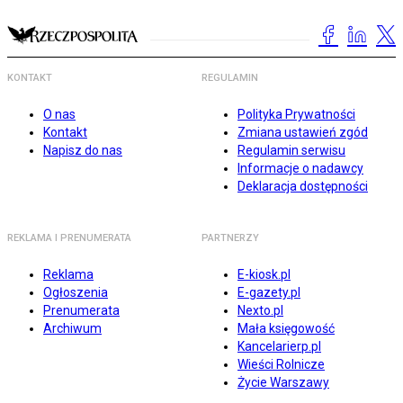
KONTAKT
REGULAMIN
O nas
Polityka Prywatności
Kontakt
Zmiana ustawień zgód
Napisz do nas
Regulamin serwisu
Informacje o nadawcy
Deklaracja dostępności
REKLAMA I PRENUMERATA
PARTNERZY
Reklama
E-kiosk.pl
Ogłoszenia
E-gazety.pl
Prenumerata
Nexto.pl
Archiwum
Mała księgowość
Kancelarierp.pl
Wieści Rolnicze
Życie Warszawy