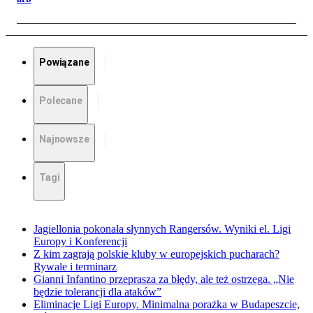
Powiązane
Polecane
Najnowsze
Tagi
Jagiellonia pokonała słynnych Rangersów. Wyniki el. Ligi
Europy i Konferencji
Z kim zagrają polskie kluby w europejskich pucharach?
Rywale i terminarz
Gianni Infantino przeprasza za błędy, ale też ostrzega. „Nie
będzie tolerancji dla ataków”
Eliminacje Ligi Europy. Minimalna porażka w Budapeszcie,