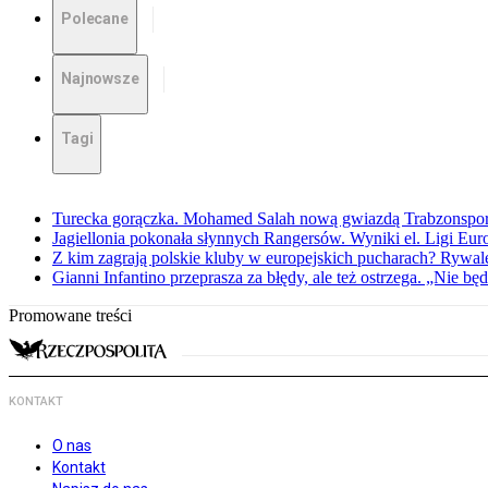
Polecane
Najnowsze
Tagi
Turecka gorączka. Mohamed Salah nową gwiazdą Trabzonspo
Jagiellonia pokonała słynnych Rangersów. Wyniki el. Ligi Eur
Z kim zagrają polskie kluby w europejskich pucharach? Rywale
Gianni Infantino przeprasza za błędy, ale też ostrzega. „Nie będ
Promowane treści
KONTAKT
O nas
Kontakt