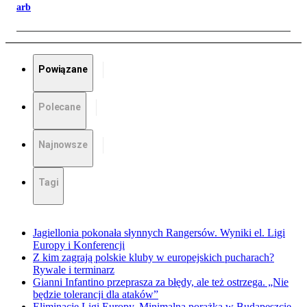
arb
Powiązane
Polecane
Najnowsze
Tagi
Jagiellonia pokonała słynnych Rangersów. Wyniki el. Ligi
Europy i Konferencji
Z kim zagrają polskie kluby w europejskich pucharach?
Rywale i terminarz
Gianni Infantino przeprasza za błędy, ale też ostrzega. „Nie
będzie tolerancji dla ataków”
Eliminacje Ligi Europy. Minimalna porażka w Budapeszcie,