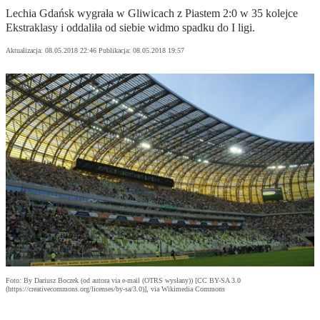
Lechia Gdańsk wygrała w Gliwicach z Piastem 2:0 w 35 kolejce
Ekstraklasy i oddaliła od siebie widmo spadku do I ligi.
Aktualizacja:
08.05.2018 22:46
Publikacja:
08.05.2018 19:57
Foto: By Dariusz Boczek (od autora via e-mail (OTRS wysłany)) [CC BY-SA 3.0
(https://creativecommons.org/licenses/by-sa/3.0)], via Wikimedia Commons