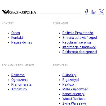
KONTAKT
REGULAMIN
O nas
Polityka Prywatności
Kontakt
Zmiana ustawień zgód
Napisz do nas
Regulamin serwisu
Informacje o nadawcy
Deklaracja dostępności
REKLAMA I PRENUMERATA
PARTNERZY
Reklama
E-kiosk.pl
Ogłoszenia
E-gazety.pl
Prenumerata
Nexto.pl
Archiwum
Mała księgowość
Kancelarierp.pl
Wieści Rolnicze
Życie Warszawy