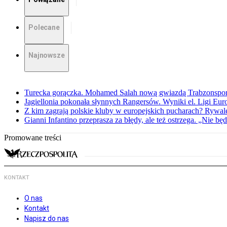
Polecane
Najnowsze
Turecka gorączka. Mohamed Salah nową gwiazdą Trabzonspo
Jagiellonia pokonała słynnych Rangersów. Wyniki el. Ligi Eur
Z kim zagrają polskie kluby w europejskich pucharach? Rywale
Gianni Infantino przeprasza za błędy, ale też ostrzega. „Nie będ
Promowane treści
KONTAKT
O nas
Kontakt
Napisz do nas