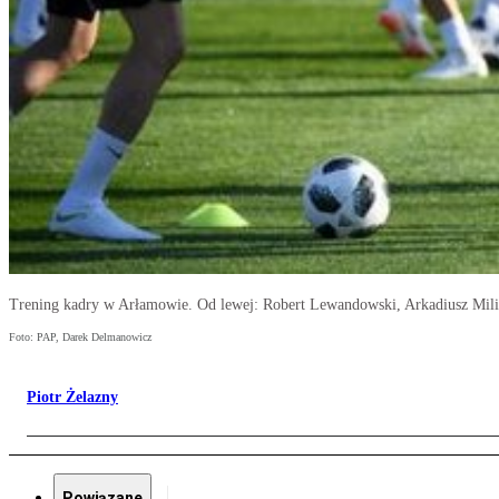
Trening kadry w Arłamowie. Od lewej: Robert Lewandowski, Arkadiusz Mili
Foto: PAP, Darek Delmanowicz
Piotr Żelazny
Powiązane