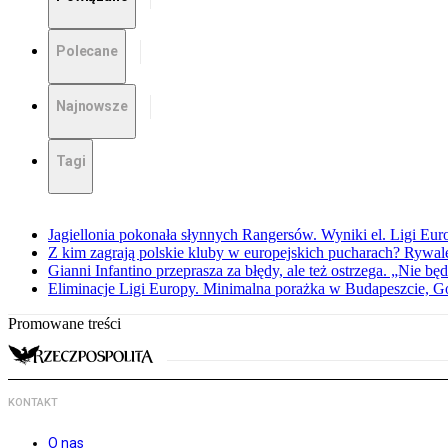
Polecane
Najnowsze
Tagi
Jagiellonia pokonała słynnych Rangersów. Wyniki el. Ligi Eur
Z kim zagrają polskie kluby w europejskich pucharach? Rywale
Gianni Infantino przeprasza za błędy, ale też ostrzega. „Nie będ
Eliminacje Ligi Europy. Minimalna porażka w Budapeszcie, G
Promowane treści
KONTAKT
O nas