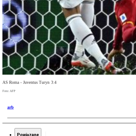
AS Roma - Juventus Turyn 3:4
Foto: AFP
arb
Powiązane