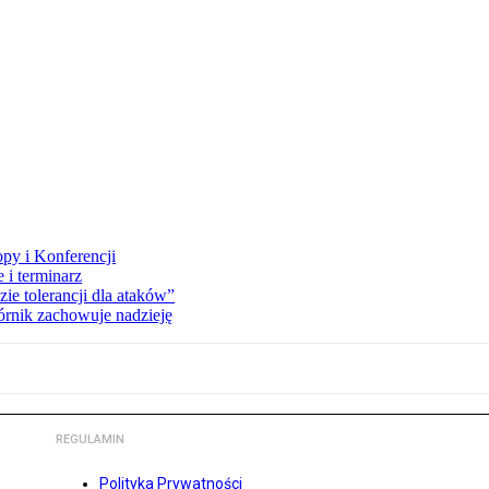
opy i Konferencji
 i terminarz
zie tolerancji dla ataków”
órnik zachowuje nadzieję
REGULAMIN
Polityka Prywatności