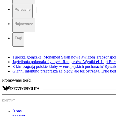
Polecane
Najnowsze
Tagi
Turecka gorączka. Mohamed Salah nową gwiazdą Trabzonspo
Jagiellonia pokonała słynnych Rangersów. Wyniki el. Ligi Eur
Z kim zagrają polskie kluby w europejskich pucharach? Rywale
Gianni Infantino przeprasza za błędy, ale też ostrzega. „Nie będ
Promowane treści
KONTAKT
O nas