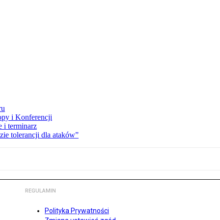
ru
opy i Konferencji
 i terminarz
zie tolerancji dla ataków”
REGULAMIN
Polityka Prywatności