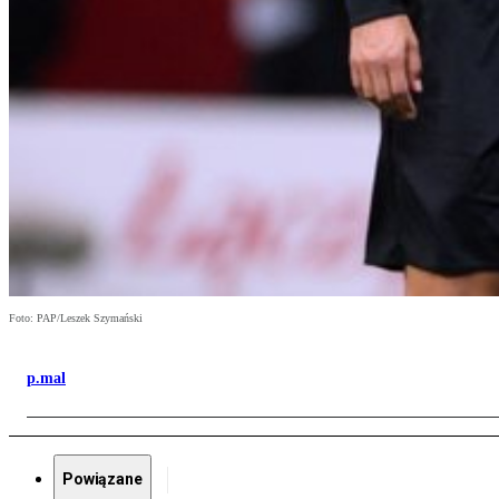
Foto: PAP/Leszek Szymański
p.mal
Powiązane