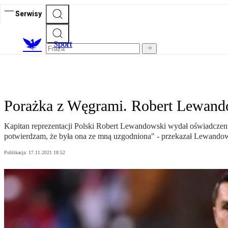
Serwisy
S
port
Porażka z Węgrami. Robert Lewand
Kapitan reprezentacji Polski Robert Lewandowski wydał oświadczeni
potwierdzam, że była ona ze mną uzgodniona" - przekazał Lewandow
Publikacja:
17.11.2021 18:52