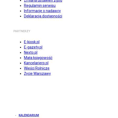
Zmiana ustawień zgód
Regulamin serwisu
Informacje o nadawcy
Deklaracja dostępności
PARTNERZY
E-kiosk.pl
E-gazety.pl
Nexto.pl
Mała księgowość
Kancelarierp.pl
Wieści Rolnicze
Życie Warszawy
KALENDARIUM