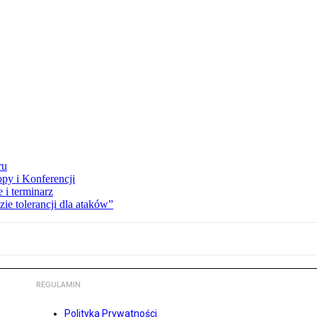
ru
opy i Konferencji
 i terminarz
zie tolerancji dla ataków”
REGULAMIN
Polityka Prywatności