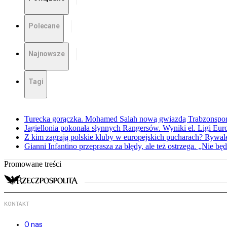
Polecane
Najnowsze
Tagi
Turecka gorączka. Mohamed Salah nową gwiazdą Trabzonspo
Jagiellonia pokonała słynnych Rangersów. Wyniki el. Ligi Eur
Z kim zagrają polskie kluby w europejskich pucharach? Rywale
Gianni Infantino przeprasza za błędy, ale też ostrzega. „Nie będ
Promowane treści
KONTAKT
O nas