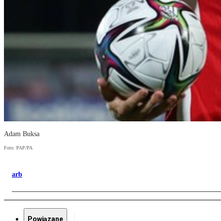
Adam Buksa
Foto: PAP/PA
arb
Powiązane