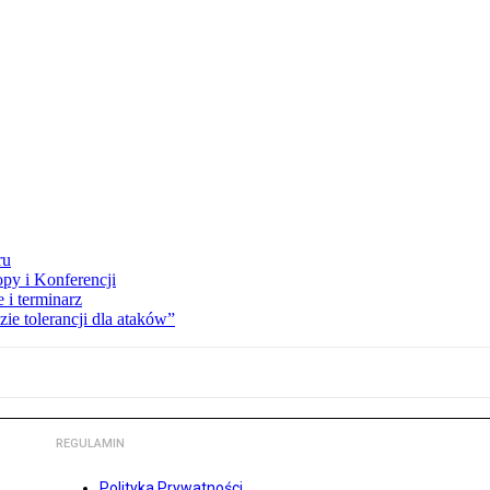
ru
opy i Konferencji
 i terminarz
zie tolerancji dla ataków”
REGULAMIN
Polityka Prywatności