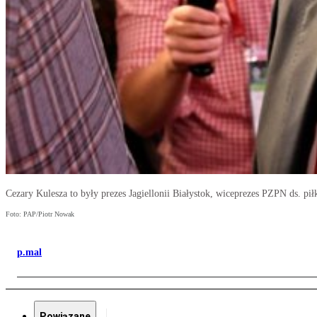
Cezary Kulesza to były prezes Jagiellonii Białystok, wiceprezes PZPN ds. pił
Foto: PAP/Piotr Nowak
p.mal
Powiązane