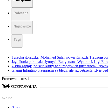
Polecane
Najnowsze
Tagi
Turecka gorączka. Mohamed Salah nową gwiazdą Trabzonspo
Jagiellonia pokonała słynnych Rangersów. Wyniki el. Ligi Eur
Z kim zagrają polskie kluby w europejskich pucharach? Rywale
Gianni Infantino przeprasza za błędy, ale też ostrzega. „Nie będ
Promowane treści
KONTAKT
O nas