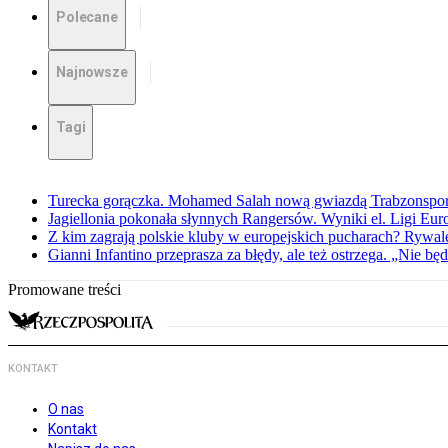
Polecane
Najnowsze
Tagi
Turecka gorączka. Mohamed Salah nową gwiazdą Trabzonspo
Jagiellonia pokonała słynnych Rangersów. Wyniki el. Ligi Eur
Z kim zagrają polskie kluby w europejskich pucharach? Rywale
Gianni Infantino przeprasza za błędy, ale też ostrzega. „Nie będ
Promowane treści
KONTAKT
O nas
Kontakt