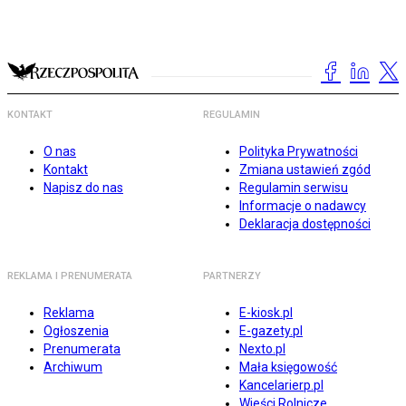
KONTAKT
REGULAMIN
O nas
Polityka Prywatności
Kontakt
Zmiana ustawień zgód
Napisz do nas
Regulamin serwisu
Informacje o nadawcy
Deklaracja dostępności
REKLAMA I PRENUMERATA
PARTNERZY
Reklama
E-kiosk.pl
Ogłoszenia
E-gazety.pl
Prenumerata
Nexto.pl
Archiwum
Mała księgowość
Kancelarierp.pl
Wieści Rolnicze