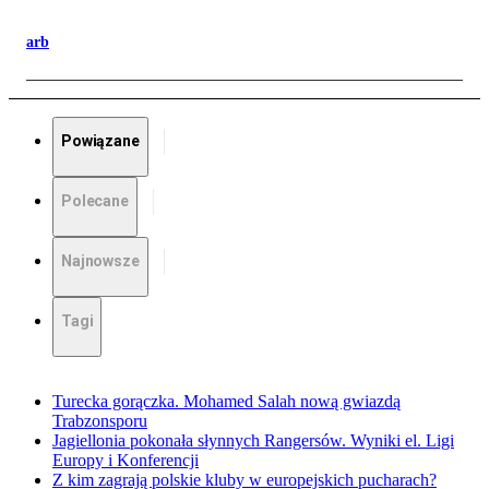
arb
Powiązane
Polecane
Najnowsze
Tagi
Turecka gorączka. Mohamed Salah nową gwiazdą
Trabzonsporu
Jagiellonia pokonała słynnych Rangersów. Wyniki el. Ligi
Europy i Konferencji
Z kim zagrają polskie kluby w europejskich pucharach?