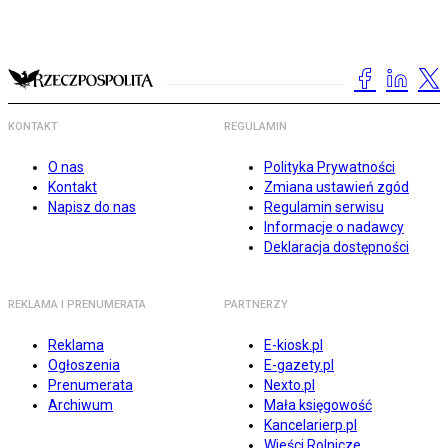
KONTAKT
REGULAMIN
O nas
Polityka Prywatności
Kontakt
Zmiana ustawień zgód
Napisz do nas
Regulamin serwisu
Informacje o nadawcy
Deklaracja dostępności
REKLAMA I PRENUMERATA
PARTNERZY
Reklama
E-kiosk.pl
Ogłoszenia
E-gazety.pl
Prenumerata
Nexto.pl
Archiwum
Mała księgowość
Kancelarierp.pl
Wieści Rolnicze