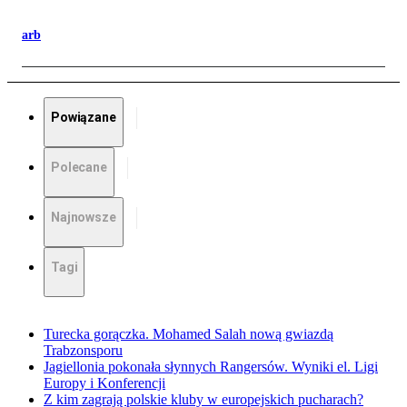
arb
Powiązane
Polecane
Najnowsze
Tagi
Turecka gorączka. Mohamed Salah nową gwiazdą
Trabzonsporu
Jagiellonia pokonała słynnych Rangersów. Wyniki el. Ligi
Europy i Konferencji
Z kim zagrają polskie kluby w europejskich pucharach?