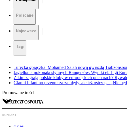
Polecane
Najnowsze
Tagi
Turecka gorączka. Mohamed Salah nową gwiazdą Trabzonspo
Jagiellonia pokonała słynnych Rangersów. Wyniki el. Ligi Eur
Z kim zagrają polskie kluby w europejskich pucharach? Rywale
Gianni Infantino przeprasza za błędy, ale też ostrzega. „Nie będ
Promowane treści
KONTAKT
O nas