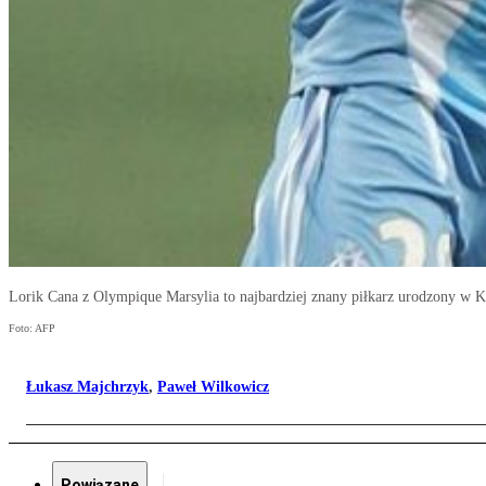
Lorik Cana z Olympique Marsylia to najbardziej znany piłkarz urodzony w K
Foto: AFP
Łukasz Majchrzyk
,
Paweł Wilkowicz
Powiązane