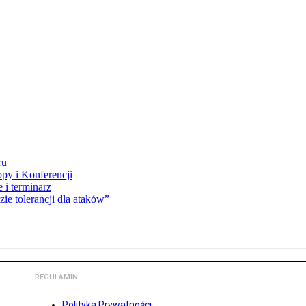
ru
opy i Konferencji
 i terminarz
zie tolerancji dla ataków”
REGULAMIN
Polityka Prywatności