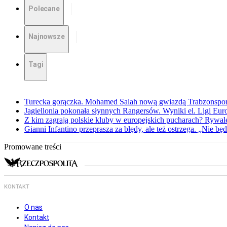
Polecane
Najnowsze
Tagi
Turecka gorączka. Mohamed Salah nową gwiazdą Trabzonspo
Jagiellonia pokonała słynnych Rangersów. Wyniki el. Ligi Eur
Z kim zagrają polskie kluby w europejskich pucharach? Rywale
Gianni Infantino przeprasza za błędy, ale też ostrzega. „Nie będ
Promowane treści
KONTAKT
O nas
Kontakt