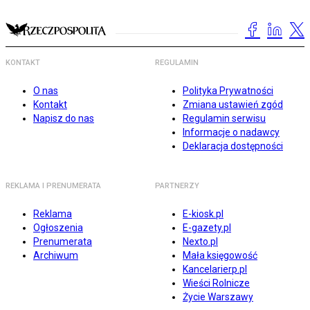
KONTAKT
REGULAMIN
O nas
Polityka Prywatności
Kontakt
Zmiana ustawień zgód
Napisz do nas
Regulamin serwisu
Informacje o nadawcy
Deklaracja dostępności
REKLAMA I PRENUMERATA
PARTNERZY
Reklama
E-kiosk.pl
Ogłoszenia
E-gazety.pl
Prenumerata
Nexto.pl
Archiwum
Mała księgowość
Kancelarierp.pl
Wieści Rolnicze
Życie Warszawy