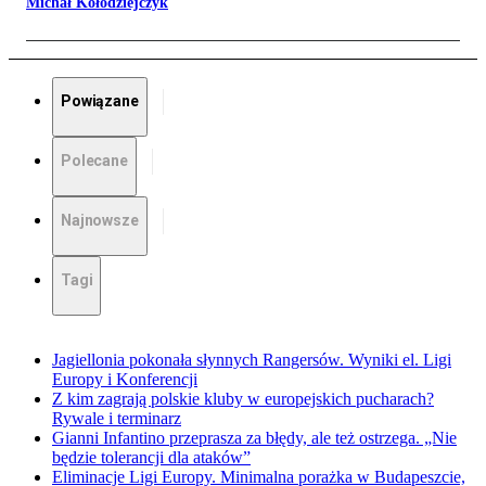
Michał Kołodziejczyk
Powiązane
Polecane
Najnowsze
Tagi
Jagiellonia pokonała słynnych Rangersów. Wyniki el. Ligi
Europy i Konferencji
Z kim zagrają polskie kluby w europejskich pucharach?
Rywale i terminarz
Gianni Infantino przeprasza za błędy, ale też ostrzega. „Nie
będzie tolerancji dla ataków”
Eliminacje Ligi Europy. Minimalna porażka w Budapeszcie,