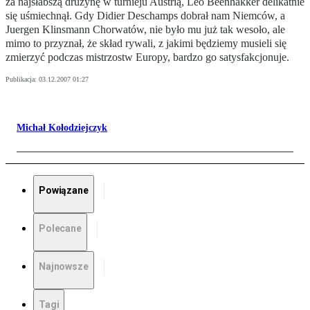
za najsłabszą drużynę w turnieju Austrią, Leo Beenhakker delikatnie
się uśmiechnął. Gdy Didier Deschamps dobrał nam Niemców, a
Juergen Klinsmann Chorwatów, nie było mu już tak wesoło, ale
mimo to przyznał, że skład rywali, z jakimi będziemy musieli się
zmierzyć podczas mistrzostw Europy, bardzo go satysfakcjonuje.
Publikacja:
03.12.2007 01:27
Michał Kołodziejczyk
Powiązane
Polecane
Najnowsze
Tagi