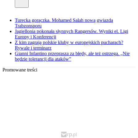
Turecka gorączka. Mohamed Salah nową gwiazdą
Trabzonsporu
Jagiellonia pokonała słynnych Rangersów. Wyniki el. Ligi
Europy i Konferencji
Z kim zagrają polskie kluby w europejskich pucharach?
Rywale i terminarz
Gianni Infantino przeprasza za błędy, ale też ostrzega. „Nie
będzie tolerancji dla ataków”
Promowane treści