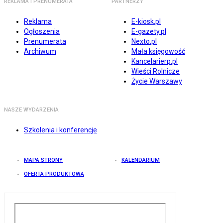
REKLAMA I PRENUMERATA
PARTNERZY
Reklama
E-kiosk.pl
Ogłoszenia
E-gazety.pl
Prenumerata
Nexto.pl
Archiwum
Mała księgowość
Kancelarierp.pl
Wieści Rolnicze
Życie Warszawy
NASZE WYDARZENIA
Szkolenia i konferencje
MAPA STRONY
KALENDARIUM
OFERTA PRODUKTOWA