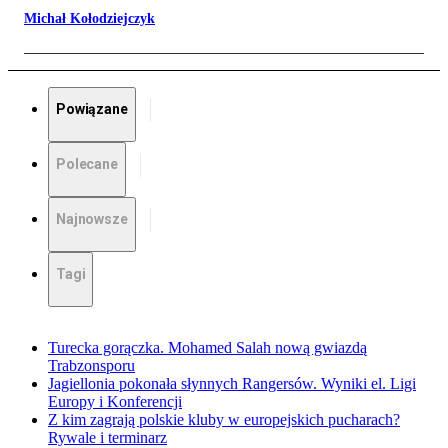
Michał Kołodziejczyk
Powiązane
Polecane
Najnowsze
Tagi
Turecka gorączka. Mohamed Salah nową gwiazdą
Trabzonsporu
Jagiellonia pokonała słynnych Rangersów. Wyniki el. Ligi
Europy i Konferencji
Z kim zagrają polskie kluby w europejskich pucharach?
Rywale i terminarz