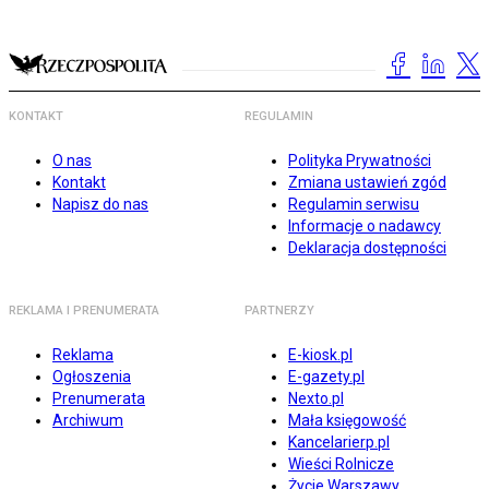
KONTAKT
REGULAMIN
O nas
Polityka Prywatności
Kontakt
Zmiana ustawień zgód
Napisz do nas
Regulamin serwisu
Informacje o nadawcy
Deklaracja dostępności
REKLAMA I PRENUMERATA
PARTNERZY
Reklama
E-kiosk.pl
Ogłoszenia
E-gazety.pl
Prenumerata
Nexto.pl
Archiwum
Mała księgowość
Kancelarierp.pl
Wieści Rolnicze
Życie Warszawy