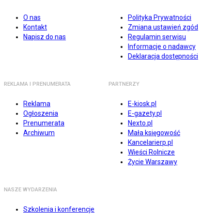
O nas
Polityka Prywatności
Kontakt
Zmiana ustawień zgód
Napisz do nas
Regulamin serwisu
Informacje o nadawcy
Deklaracja dostępności
REKLAMA I PRENUMERATA
PARTNERZY
Reklama
E-kiosk.pl
Ogłoszenia
E-gazety.pl
Prenumerata
Nexto.pl
Archiwum
Mała księgowość
Kancelarierp.pl
Wieści Rolnicze
Życie Warszawy
NASZE WYDARZENIA
Szkolenia i konferencje