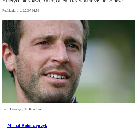
Ameryce nie zbawi, Ameryka jemu też w karierze nie pomoże
Publikacja:
14.12.2007 01:59
Foto: Fotorzepa, Raf Rafał Guz
Michał Kołodziejczyk