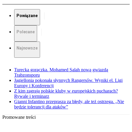
Powiązane
Polecane
Najnowsze
Turecka gorączka. Mohamed Salah nową gwiazdą
Trabzonsporu
Jagiellonia pokonała słynnych Rangersów. Wyniki el. Ligi
Europy i Konferencji
Z kim zagrają polskie kluby w europejskich pucharach?
Rywale i terminarz
Gianni Infantino przeprasza za błędy, ale też ostrzega. „Nie
będzie tolerancji dla ataków”
Promowane treści