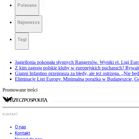
Polecane
Najnowsze
Tagi
Jagiellonia pokonała słynnych Rangersów. Wyniki el. Ligi Eur
Z kim zagrają polskie kluby w europejskich pucharach? Rywale
Gianni Infantino przeprasza za błędy, ale też ostrzega. „Nie będ
Eliminacje Ligi Europy. Minimalna porażka w Budapeszcie, G
Promowane treści
KONTAKT
O nas
Kontakt