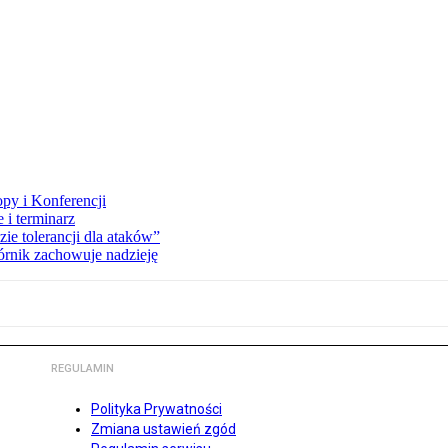
opy i Konferencji
 i terminarz
zie tolerancji dla ataków”
órnik zachowuje nadzieję
REGULAMIN
Polityka Prywatności
Zmiana ustawień zgód