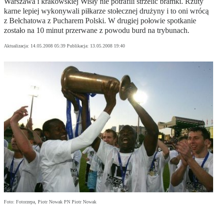
Warszawa i krakowskiej Wisły nie potrafili strzelić bramki. Rzuty
karne lepiej wykonywali piłkarze stołecznej drużyny i to oni wrócą
z Bełchatowa z Pucharem Polski. W drugiej połowie spotkanie
zostało na 10 minut przerwane z powodu burd na trybunach.
Aktualizacja:
14.05.2008 05:39
Publikacja:
13.05.2008 19:40
Foto: Fotorzepa, Piotr Nowak PN Piotr Nowak