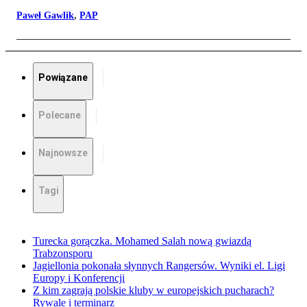
Paweł Gawlik
,
PAP
Powiązane
Polecane
Najnowsze
Tagi
Turecka gorączka. Mohamed Salah nową gwiazdą
Trabzonsporu
Jagiellonia pokonała słynnych Rangersów. Wyniki el. Ligi
Europy i Konferencji
Z kim zagrają polskie kluby w europejskich pucharach?
Rywale i terminarz