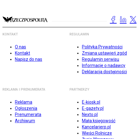
KONTAKT
REGULAMIN
O nas
Polityka Prywatności
Kontakt
Zmiana ustawień zgód
Napisz do nas
Regulamin serwisu
Informacje o nadawcy
Deklaracja dostępności
REKLAMA I PRENUMERATA
PARTNERZY
Reklama
E-kiosk.pl
Ogłoszenia
E-gazety.pl
Prenumerata
Nexto.pl
Archiwum
Mała księgowość
Kancelarierp.pl
Wieści Rolnicze