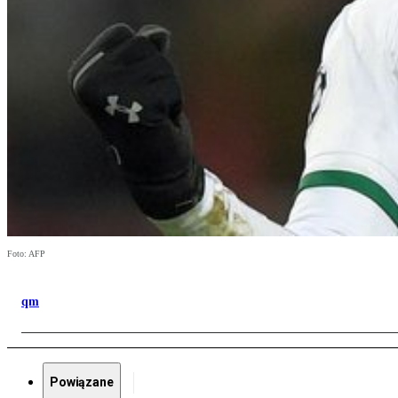
Foto: AFP
qm
Powiązane