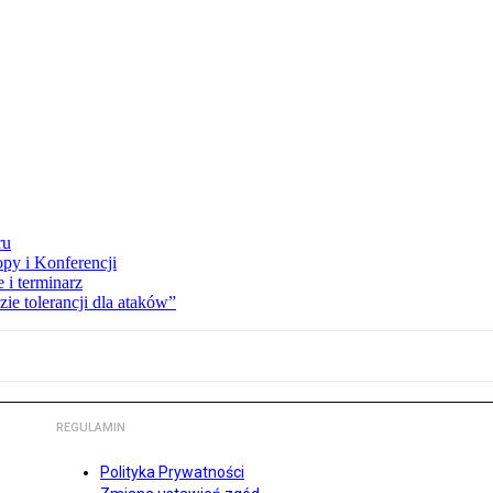
ru
opy i Konferencji
 i terminarz
zie tolerancji dla ataków”
REGULAMIN
Polityka Prywatności