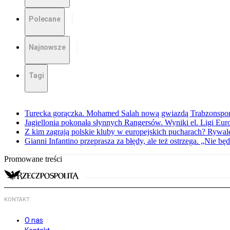
Polecane
Najnowsze
Tagi
Turecka gorączka. Mohamed Salah nową gwiazdą Trabzonspo
Jagiellonia pokonała słynnych Rangersów. Wyniki el. Ligi Eur
Z kim zagrają polskie kluby w europejskich pucharach? Rywale
Gianni Infantino przeprasza za błędy, ale też ostrzega. „Nie będ
Promowane treści
KONTAKT
O nas