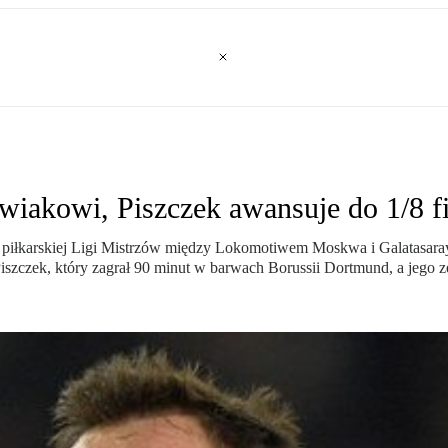
iakowi, Piszczek awansuje do 1/8 f
piłkarskiej Ligi Mistrzów między Lokomotiwem Moskwa i Galatasaray S
czek, który zagrał 90 minut w barwach Borussii Dortmund, a jego zes