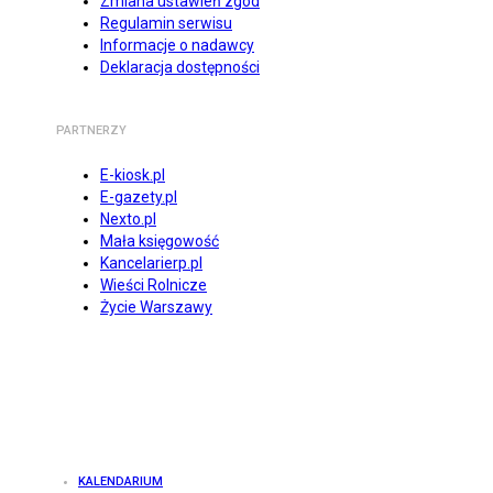
Zmiana ustawień zgód
Regulamin serwisu
Informacje o nadawcy
Deklaracja dostępności
PARTNERZY
E-kiosk.pl
E-gazety.pl
Nexto.pl
Mała księgowość
Kancelarierp.pl
Wieści Rolnicze
Życie Warszawy
KALENDARIUM