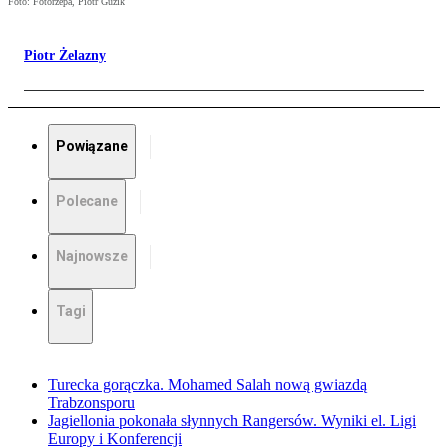
Foto: Fotorzepa, Piotr Guzik
Piotr Żelazny
Powiązane
Polecane
Najnowsze
Tagi
Turecka gorączka. Mohamed Salah nową gwiazdą
Trabzonsporu
Jagiellonia pokonała słynnych Rangersów. Wyniki el. Ligi
Europy i Konferencji