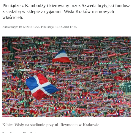
Pieniądze z Kambodży i kierowany przez Szweda brytyjski fundusz
z siedzibą w sklepie z cygarami. Wisła Kraków ma nowych
właścicieli.
Aktualizacja:
19.12.2018 17:25
Publikacja:
19.12.2018 17:25
Kibice Wisły na stadionie przy ul. Reymonta w Krakowie