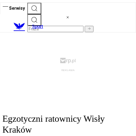
Serwisy
S
port
Egzotyczni ratownicy Wisły
Kraków