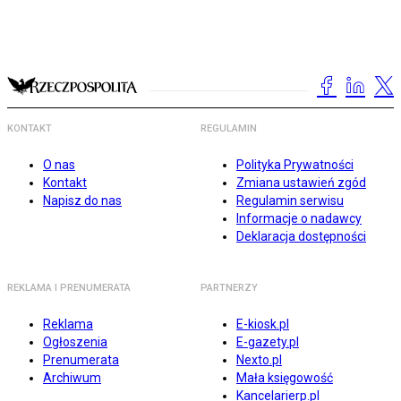
KONTAKT
REGULAMIN
O nas
Polityka Prywatności
Kontakt
Zmiana ustawień zgód
Napisz do nas
Regulamin serwisu
Informacje o nadawcy
Deklaracja dostępności
REKLAMA I PRENUMERATA
PARTNERZY
Reklama
E-kiosk.pl
Ogłoszenia
E-gazety.pl
Prenumerata
Nexto.pl
Archiwum
Mała księgowość
Kancelarierp.pl