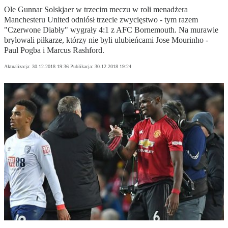
Ole Gunnar Solskjaer w trzecim meczu w roli menadżera
Manchesteru United odniósł trzecie zwycięstwo - tym razem
"Czerwone Diabły" wygrały 4:1 z AFC Bornemouth. Na murawie
brylowali piłkarze, którzy nie byli ulubieńcami Jose Mourinho -
Paul Pogba i Marcus Rashford.
Aktualizacja:
30.12.2018 19:36
Publikacja:
30.12.2018 19:24