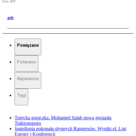
Foto: AFP
arb
Powiązane
Polecane
Najnowsze
Tagi
Turecka gorączka. Mohamed Salah nową gwiazdą
Trabzonsporu
Jagiellonia pokonała słynnych Rangersów. Wyniki el. Ligi
Europy i Konferencji