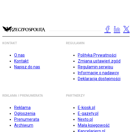
KONTAKT
REGULAMIN
O nas
Polityka Prywatności
Kontakt
Zmiana ustawień zgód
Napisz do nas
Regulamin serwisu
Informacje o nadawcy
Deklaracja dostępności
REKLAMA I PRENUMERATA
PARTNERZY
Reklama
E-kiosk.pl
Ogłoszenia
E-gazety.pl
Prenumerata
Nexto.pl
Archiwum
Mała księgowość
Kancelarierp.pl