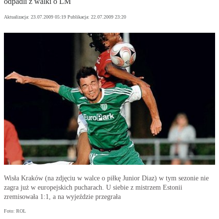
odpadli z walki o LM
Aktualizacja:
23.07.2009 05:19
Publikacja:
22.07.2009 23:20
Wisła Kraków (na zdjęciu w walce o piłkę Junior Diaz) w tym sezonie nie
zagra już w europejskich pucharach. U siebie z mistrzem Estonii
zremisowała 1:1, a na wyjeździe przegrała
Foto: ROL