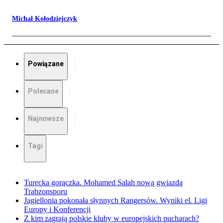
Michał Kołodziejczyk
Powiązane
Polecane
Najnowsze
Tagi
Turecka gorączka. Mohamed Salah nową gwiazdą
Trabzonsporu
Jagiellonia pokonała słynnych Rangersów. Wyniki el. Ligi
Europy i Konferencji
Z kim zagrają polskie kluby w europejskich pucharach?