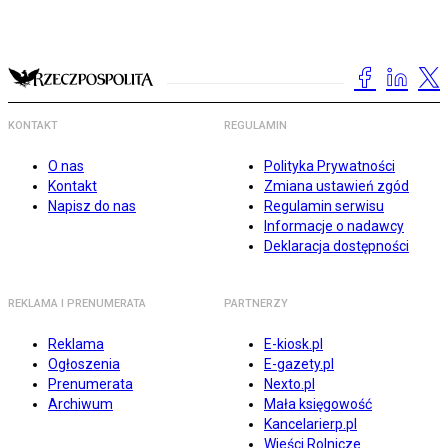
KONTAKT
REGULAMIN
O nas
Polityka Prywatności
Kontakt
Zmiana ustawień zgód
Napisz do nas
Regulamin serwisu
Informacje o nadawcy
Deklaracja dostępności
REKLAMA I PRENUMERATA
PARTNERZY
Reklama
E-kiosk.pl
Ogłoszenia
E-gazety.pl
Prenumerata
Nexto.pl
Archiwum
Mała księgowość
Kancelarierp.pl
Wieści Rolnicze