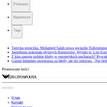
Polecane
Najnowsze
Tagi
Turecka gorączka. Mohamed Salah nową gwiazdą Trabzonspo
Jagiellonia pokonała słynnych Rangersów. Wyniki el. Ligi Eur
Z kim zagrają polskie kluby w europejskich pucharach? Rywale
Gianni Infantino przeprasza za błędy, ale też ostrzega. „Nie będ
Promowane treści
KONTAKT
O nas
Kontakt