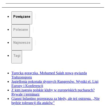
Powiązane
Polecane
Najnowsze
Tagi
Turecka gorączka. Mohamed Salah nową gwiazdą
Trabzonsporu
Jagiellonia pokonała słynnych Rangersów. Wyniki el. Ligi
Europy i Konferencji
Z kim zagrają polskie kluby w europejskich pucharach?
Rywale i terminarz
Gianni Infantino przeprasza za błędy, ale też ostrzega. „Nie
będzie tolerancji dla ataków”