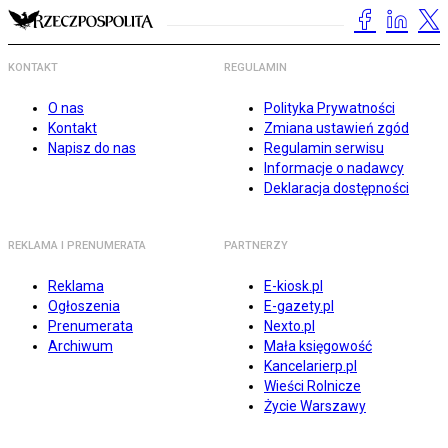
KONTAKT
REGULAMIN
O nas
Polityka Prywatności
Kontakt
Zmiana ustawień zgód
Napisz do nas
Regulamin serwisu
Informacje o nadawcy
Deklaracja dostępności
REKLAMA I PRENUMERATA
PARTNERZY
Reklama
E-kiosk.pl
Ogłoszenia
E-gazety.pl
Prenumerata
Nexto.pl
Archiwum
Mała księgowość
Kancelarierp.pl
Wieści Rolnicze
Życie Warszawy