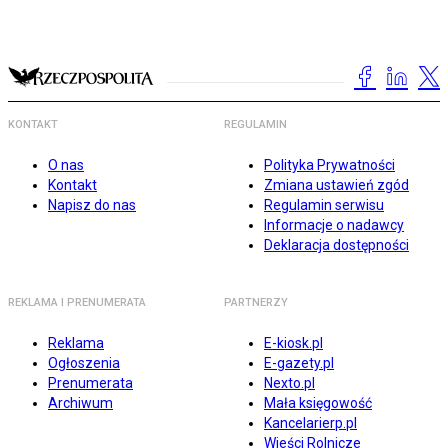
KONTAKT
REGULAMIN
O nas
Polityka Prywatności
Kontakt
Zmiana ustawień zgód
Napisz do nas
Regulamin serwisu
Informacje o nadawcy
Deklaracja dostępności
REKLAMA I PRENUMERATA
PARTNERZY
Reklama
E-kiosk.pl
Ogłoszenia
E-gazety.pl
Prenumerata
Nexto.pl
Archiwum
Mała księgowość
Kancelarierp.pl
Wieści Rolnicze