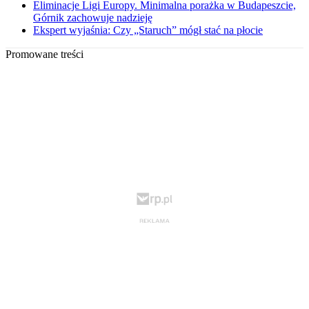
Eliminacje Ligi Europy. Minimalna porażka w Budapeszcie,
Górnik zachowuje nadzieję
Ekspert wyjaśnia: Czy „Staruch” mógł stać na płocie
Promowane treści