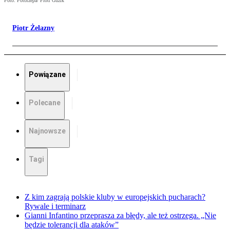
Foto: Fotorzepa/ Piotr Guzik
Piotr Żelazny
Powiązane
Polecane
Najnowsze
Tagi
Z kim zagrają polskie kluby w europejskich pucharach?
Rywale i terminarz
Gianni Infantino przeprasza za błędy, ale też ostrzega. „Nie
będzie tolerancji dla ataków”