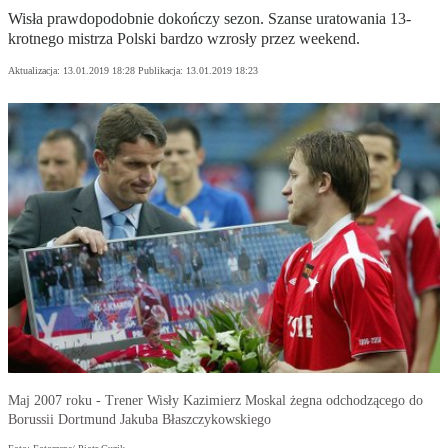
Wisła prawdopodobnie dokończy sezon. Szanse uratowania 13-
krotnego mistrza Polski bardzo wzrosły przez weekend.
Aktualizacja:
13.01.2019 18:28
Publikacja:
13.01.2019 18:23
Maj 2007 roku - Trener Wisły Kazimierz Moskal żegna odchodzącego do
Borussii Dortmund Jakuba Błaszczykowskiego