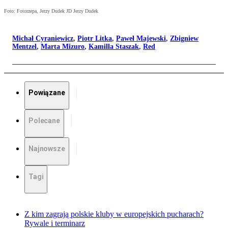
Foto: Fotorzepa, Jerzy Dudek JD Jerzy Dudek
Michał Cyraniewicz
,
Piotr Litka
,
Paweł Majewski
,
Zbigniew
Mentzel
,
Marta Mizuro
,
Kamilla Staszak
,
Red
Powiązane
Polecane
Najnowsze
Tagi
Z kim zagrają polskie kluby w europejskich pucharach?
Rywale i terminarz