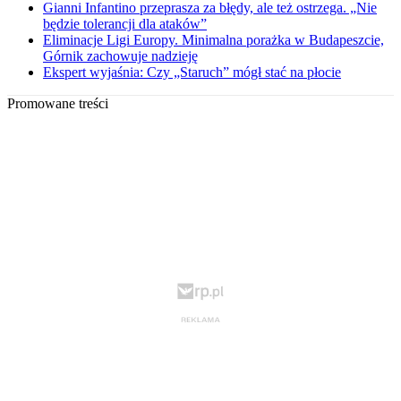
Gianni Infantino przeprasza za błędy, ale też ostrzega. „Nie
będzie tolerancji dla ataków”
Eliminacje Ligi Europy. Minimalna porażka w Budapeszcie,
Górnik zachowuje nadzieję
Ekspert wyjaśnia: Czy „Staruch” mógł stać na płocie
Promowane treści