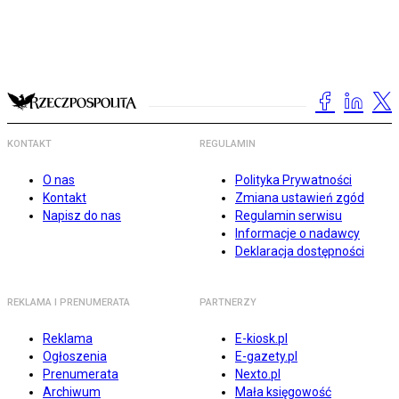
KONTAKT
REGULAMIN
O nas
Polityka Prywatności
Kontakt
Zmiana ustawień zgód
Napisz do nas
Regulamin serwisu
Informacje o nadawcy
Deklaracja dostępności
REKLAMA I PRENUMERATA
PARTNERZY
Reklama
E-kiosk.pl
Ogłoszenia
E-gazety.pl
Prenumerata
Nexto.pl
Archiwum
Mała księgowość