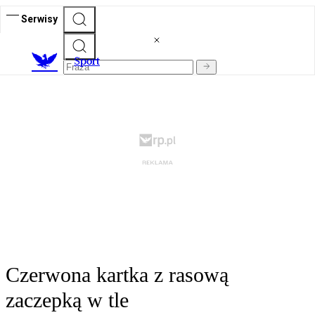
Serwisy
S
port
Czerwona kartka z rasową
zaczepką w tle