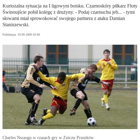
Kuriozalna sytuacja na I ligowym boisku. Czarnoskóry piłkarz Floty
Świnoujście pobił kolegę z drużyny. - Podaj czarnuchu jeb... - tymi
słowami miał sprowokować swojego partnera z ataku Damian
Staniszewski.
Publikacja:
19.09.2009 03:06
Charles Nwaogu w czasach gry w Zniczu Pruszków