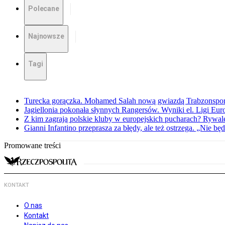
Polecane
Najnowsze
Tagi
Turecka gorączka. Mohamed Salah nową gwiazdą Trabzonspo
Jagiellonia pokonała słynnych Rangersów. Wyniki el. Ligi Eur
Z kim zagrają polskie kluby w europejskich pucharach? Rywale
Gianni Infantino przeprasza za błędy, ale też ostrzega. „Nie będ
Promowane treści
KONTAKT
O nas
Kontakt