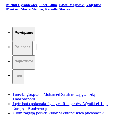
Michał Cyraniewicz
,
Piotr Litka
,
Paweł Majewski
,
Zbigniew
Mentzel
,
Marta Mizuro
,
Kamilla Staszak
Powiązane
Polecane
Najnowsze
Tagi
Turecka gorączka. Mohamed Salah nową gwiazdą
Trabzonsporu
Jagiellonia pokonała słynnych Rangersów. Wyniki el. Ligi
Europy i Konferencji
Z kim zagrają polskie kluby w europejskich pucharach?