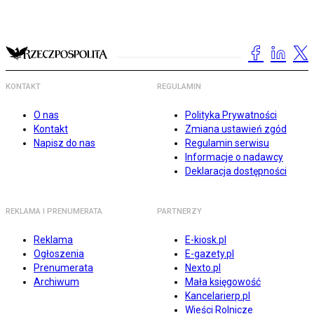
KONTAKT
REGULAMIN
O nas
Polityka Prywatności
Kontakt
Zmiana ustawień zgód
Napisz do nas
Regulamin serwisu
Informacje o nadawcy
Deklaracja dostępności
REKLAMA I PRENUMERATA
PARTNERZY
Reklama
E-kiosk.pl
Ogłoszenia
E-gazety.pl
Prenumerata
Nexto.pl
Archiwum
Mała księgowość
Kancelarierp.pl
Wieści Rolnicze