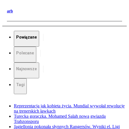
arb
Powiązane
Polecane
Najnowsze
Tagi
Reprezentacja jak kobieta życia. Mundial wywołał rewolucję
na trenerskich ławkach
Turecka gorączka. Mohamed Salah nową gwiazdą
Trabzonsporu
Jagiellonia pokonała słynnych Rangersów. Wyniki el. Ligi