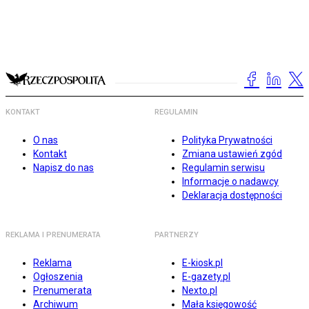
KONTAKT
REGULAMIN
O nas
Polityka Prywatności
Kontakt
Zmiana ustawień zgód
Napisz do nas
Regulamin serwisu
Informacje o nadawcy
Deklaracja dostępności
REKLAMA I PRENUMERATA
PARTNERZY
Reklama
E-kiosk.pl
Ogłoszenia
E-gazety.pl
Prenumerata
Nexto.pl
Archiwum
Mała księgowość