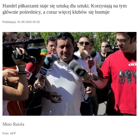
Handel piłkarzami staje się sztuką dla sztuki. Korzystają na tym
głównie pośrednicy, a coraz więcej klubów się buntuje
Publikacja:
01.09.2010 03:26
Mino Raiola
Foto: AFP