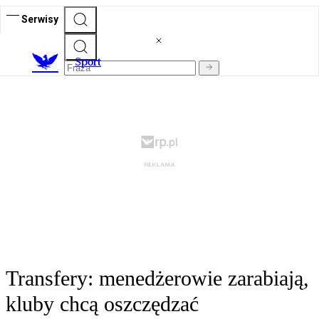
Serwisy
S
port
Transfery: menedżerowie zarabiają,
kluby chcą oszczędzać