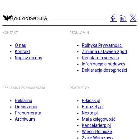
KONTAKT
REGULAMIN
O nas
Polityka Prywatności
Kontakt
Zmiana ustawień zgód
Napisz do nas
Regulamin serwisu
Informacje o nadawcy
Deklaracja dostępności
REKLAMA I PRENUMERATA
PARTNERZY
Reklama
E-kiosk.pl
Ogłoszenia
E-gazety.pl
Prenumerata
Nexto.pl
Archiwum
Mała księgowość
Kancelarierp.pl
Wieści Rolnicze
Życie Warszawy