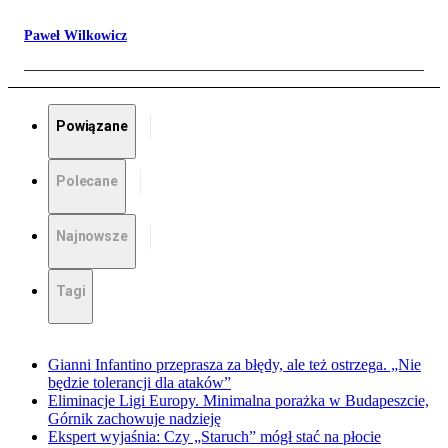
Paweł Wilkowicz
Powiązane
Polecane
Najnowsze
Tagi
Gianni Infantino przeprasza za błędy, ale też ostrzega. „Nie
będzie tolerancji dla ataków”
Eliminacje Ligi Europy. Minimalna porażka w Budapeszcie,
Górnik zachowuje nadzieję
Ekspert wyjaśnia: Czy „Staruch” mógł stać na płocie